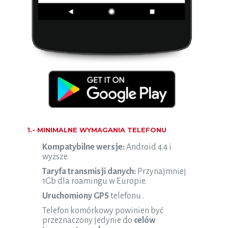
1.- MINIMALNE WYMAGANIA TELEFONU
Kompatybilne wersje:
Android 4.4 i
wyższe.
Taryfa transmisji danych:
Przynajmniej
1Gb dla roamingu w Europie.
Uruchomiony GPS
telefonu .
Telefon komórkowy powinien być
przeznaczony jedynie do
celów