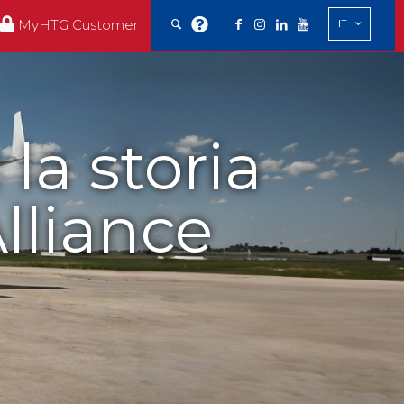
MyHTG Customer
IT
a storia
lliance