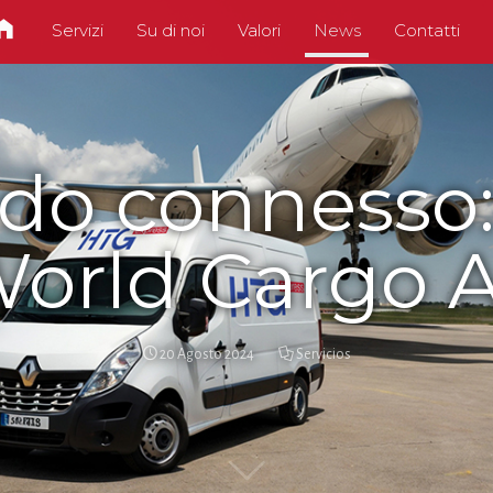
Servizi
Su di noi
Valori
News
Contatti
o connesso: l
World Cargo A
20 Agosto 2024
Servicios