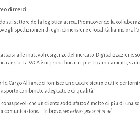
reo di merci
o sul settore della logistica aerea. Promuovendo la collaboraz
ove gli spedizionieri di ogni dimensione e località hanno ora l’
attarsi alle mutevoli esigenze del mercato. Digitalizzazione, s
ica aerea. La WCA è in prima linea in questi cambiamenti, svilu
rld Cargo Alliance ci fornisce un quadro sicuro e utile per fornir
n trasporto combinato adeguato e di qualità.
n consapevoli che un cliente soddisfatto è molto di più di una 
lla comunicazione. In breve,
we deliver peace of mind
.