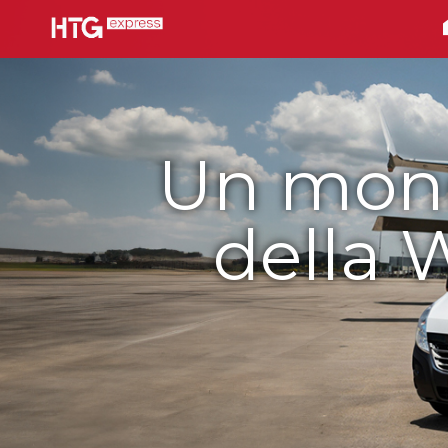
Un mond
della 