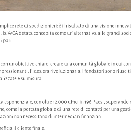
plice rete di spedizionieri: è il risultato di una visione innova
 la WCA è stata concepita come un’alternativa alle grandi societ
 pari.
i con un obiettivo chiaro: creare una comunità globale in cui co
pressionanti, l’idea era rivoluzionaria. I fondatori sono riuscit
nalizzate e su misura.
a esponenziale, con oltre 12.000 uffici in 196 Paesi, superando 
ne, come la portata globale di una rete di contatti per una gesti
sazioni non necessitano di intermediari finanziari.
ficia il cliente finale.