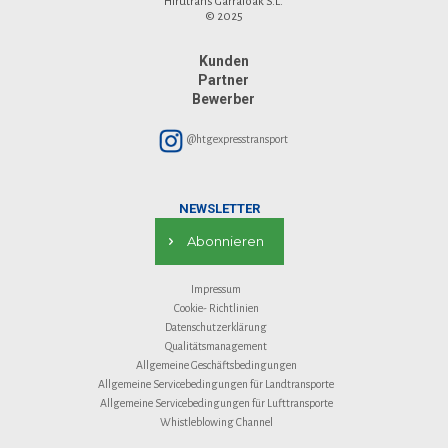
Hirutrans Garraioak S.L.
© 2025
Kunden
Partner
Bewerber
@htgexpresstransport
NEWSLETTER
Abonnieren
Impressum
Cookie- Richtlinien
Datenschutzerklärung
Qualitätsmanagement
Allgemeine Geschäftsbedingungen
Allgemeine Servicebedingungen für Landtransporte
Allgemeine Servicebedingungen für Lufttransporte
Whistleblowing Channel