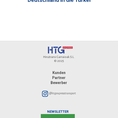
Hirutrans Garraioak S.L.
© 2025
Kunden
Partner
Bewerber
@htgexpresstransport
NEWSLETTER