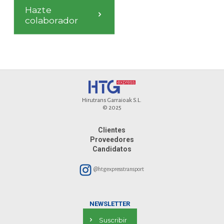
Hazte
colaborador
Hirutrans Garraioak S.L.
© 2025
Clientes
Proveedores
Candidatos
@htgexpresstransport
NEWSLETTER
Suscribir