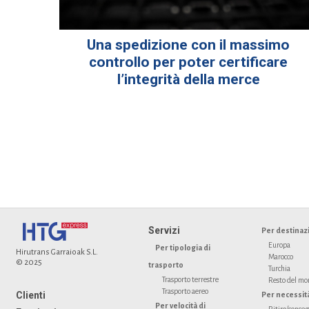
Una spedizione con il massimo
controllo per poter certificare
l’integrità della merce
Servizi
Per destinaz
Europa
Per tipologia di
Hirutrans Garraioak S.L.
Marocco
© 2025
trasporto
Turchia
Trasporto terrestre
Resto del m
Trasporto aereo
Clienti
Per necessit
Per velocità di