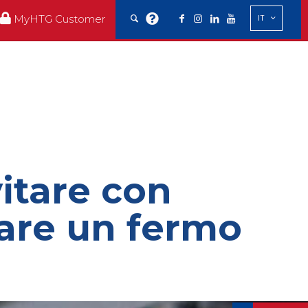
MyHTG Customer
IT
itare con
tare un fermo