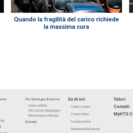
Quando la fragilità del carico richiede
la massima cura
Su di noi
Valori
ione
Per tipologia di merce
Casse e pallets
Contatti
I nostri numeri
Altri tipi di imballaggio
MyHTG C
Il nostro Team
Merce fragile e delicata
ondo
La nostra storia
Esempi
à
Responsabilità sociale