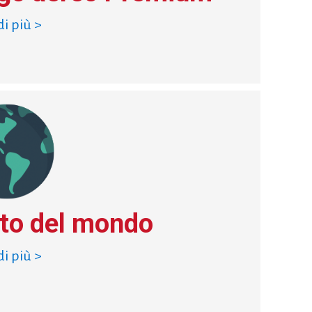
di più >
to del mondo
di più >