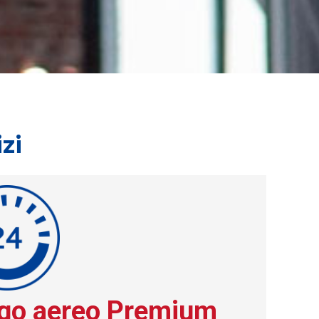
izi
go aereo Premium