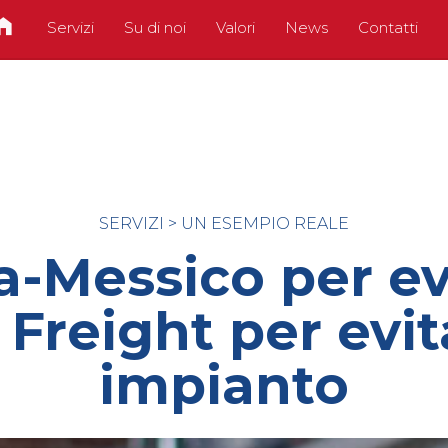
Servizi
Su di noi
Valori
News
Contatti
SERVIZI
>
UN ESEMPIO REALE
-Messico per ev
Freight per evi
impianto