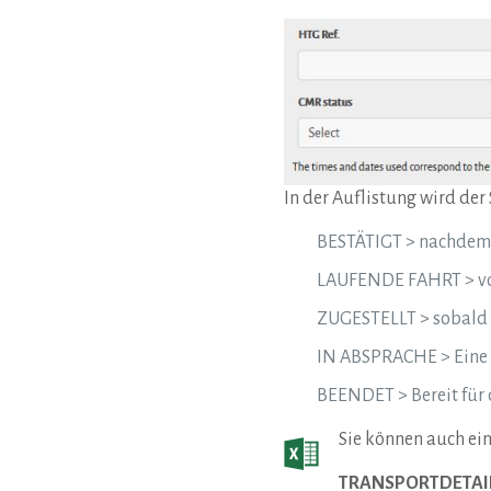
In der Auflistung wird der
BESTÄTIGT > nachdem S
LAUFENDE FAHRT > von 
ZUGESTELLT > sobald 
IN ABSPRACHE > Eine A
BEENDET > Bereit für 
Sie können auch ein
TRANSPORTDETAI