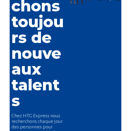
chons
toujou
rs de
nouve
aux
talent
s
Chez HTG Express nous
recherchons chaque jour
des personnes pour