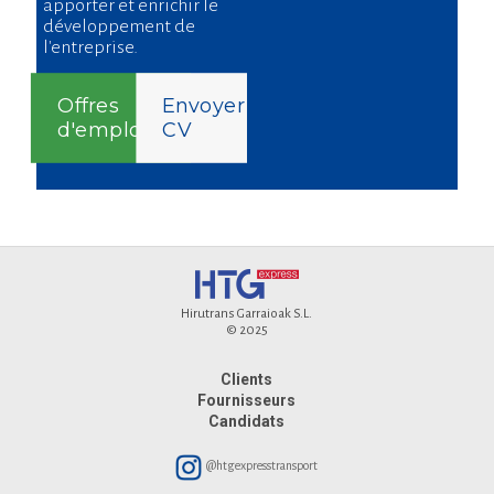
apporter et enrichir le
développement de
l'entreprise.
Offres
Envoyer
d'emploi
CV
Hirutrans Garraioak S.L.
© 2025
Clients
Fournisseurs
Candidats
@htgexpresstransport