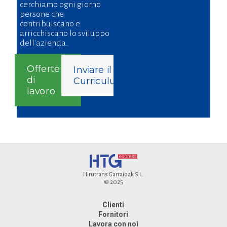
cerchiamo ogni giorno
persone che
contribuiscano e
arricchiscano lo sviluppo
dell'azienda.
Offerte
Inviare il
di
Curriculum
lavoro
Hirutrans Garraioak S.L.
© 2025
Clienti
Fornitori
Lavora con noi