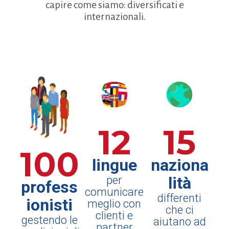
capire come siamo: diversificati e
internazionali.
12
15
100
lingue
naziona
lità
per
profess
comunicare
differenti
ionisti
meglio con
che ci
clienti e
gestendo le
aiutano ad
partner