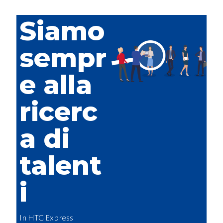
Siamo
sempr
e alla
ricerc
a di
talent
i
In HTG Express