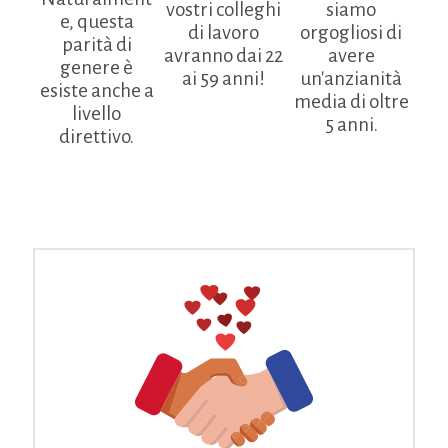
vostri colleghi
siamo
e, questa
di lavoro
orgogliosi di
parità di
avranno dai 22
avere
genere è
ai 59 anni!
un'anzianità
esiste anche a
media di oltre
livello
5 anni.
direttivo.