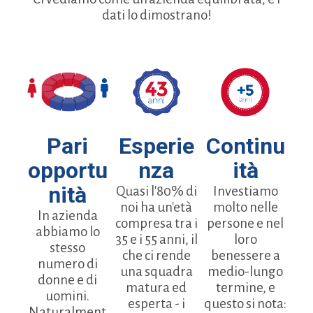
dati lo dimostrano!
Pari
Esperie
Continu
opportu
nza
ità
nità
Quasi l'80% di
Investiamo
noi ha un'età
molto nelle
In azienda
compresa tra i
persone e nel
abbiamo lo
35 e i 55 anni, il
loro
stesso
che ci rende
benessere a
numero di
una squadra
medio-lungo
donne e di
matura ed
termine, e
uomini.
esperta - i
questo si nota:
Naturalment