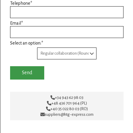
Telephone*
Email*
Select an option:*
+34 943 62 98 03
+48 436 701 964 (PL)
+40 35 022 80 03 (RO)
suppliers@htg-express.com