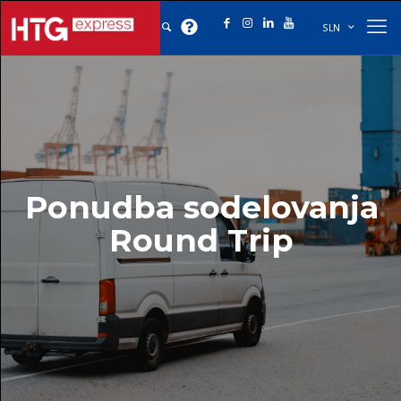
SLN
Ponudba sodelovanja
Round Trip