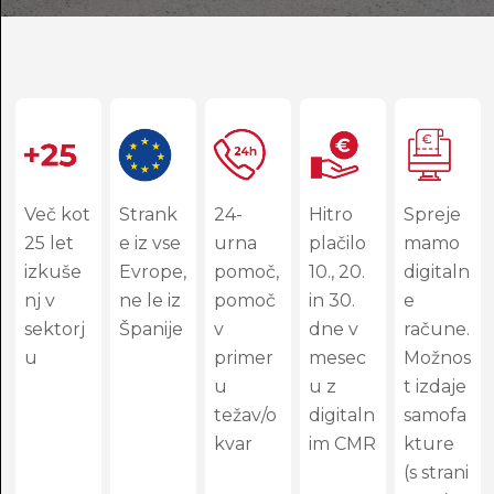
Več kot
Strank
24-
Hitro
Spreje
25 let
e iz vse
urna
plačilo
mamo
izkuše
Evrope,
pomoč,
10., 20.
digitaln
nj v
ne le iz
pomoč
in 30.
e
sektorj
Španije
v
dne v
račune.
u
primer
mesec
Možnos
u
u z
t izdaje
težav/o
digitaln
samofa
kvar
im CMR
kture
(s strani