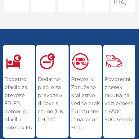
HTG)
Dodatno
Dodatno
Prevozi v
Povprečni
plačilo za
plačilo za
Združeno
znesek
prevoze
prevoze v
kraljestvo
računa na
FR-FR,
države s
vedno prek
vozilo/mese
pomoč pri
carino (UK,
Eurotunne
c 8500–
plačilu
CH itd.)
la na račun
9000 evrov
hotela v FR
HTG