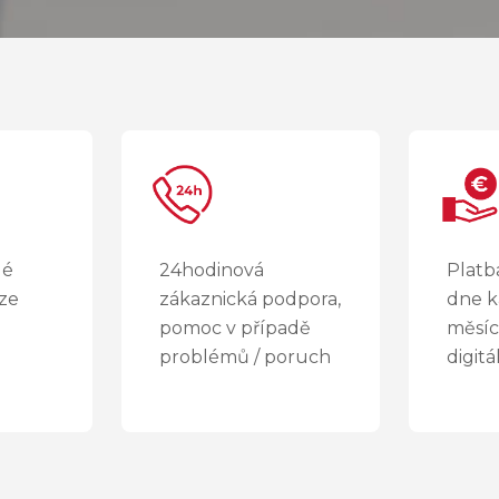
lé
24hodinová
Platba
 ze
zákaznická podpora,
dne 
pomoc v případě
měsíc
problémů / poruch
digit