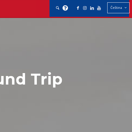
Čeština
und Trip