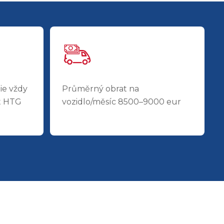
ie vždy
Průměrný obrat na
t HTG
vozidlo/měsíc 8500–9000 eur