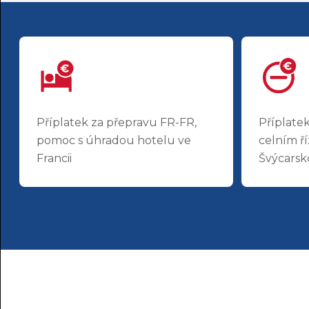
Příplatek za přepravu FR-FR,
Příplate
pomoc s úhradou hotelu ve
celním ří
Francii
Švýcarsko