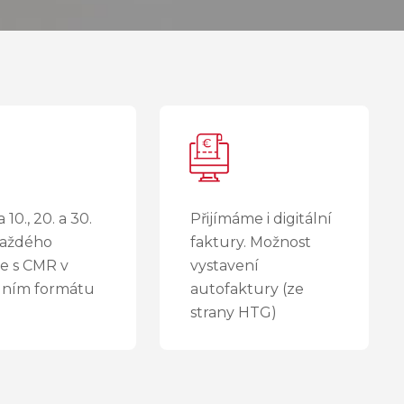
 10., 20. a 30.
Přijímáme i digitální
každého
faktury. Možnost
e s CMR v
vystavení
álním formátu
autofaktury (ze
strany HTG)