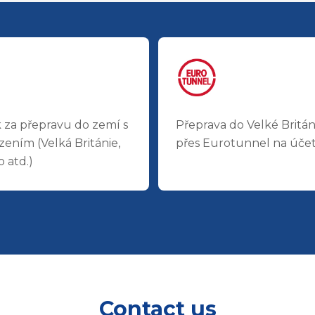
k za přepravu do zemí s
Přeprava do Velké Britán
zením (Velká Británie,
přes Eurotunnel na úče
 atd.)
Contact us