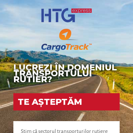
LUCREZI ÎN DOMENIUL
TRANSPORTULUI
RUTIER?
TE AȘTEPTĂM
Știm că sectorul transporturilor rutiere