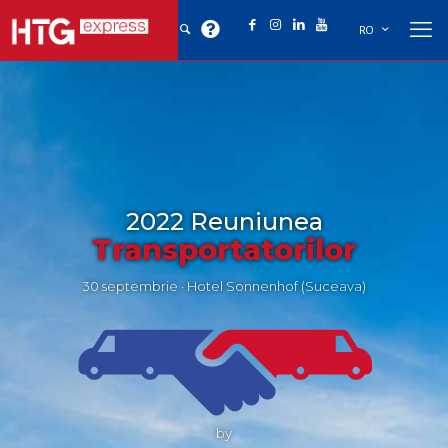
RO
2022 Reuniunea
Transportatorilor
30 septembrie · Hotel Sonnenhof (Suceava)
by