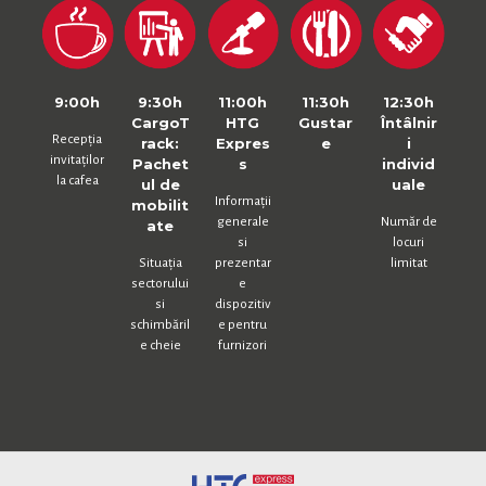
9:00h
9:30h
11:00h
11:30h
12:30h
CargoT
HTG
Gustar
Întâlnir
Recepția
rack:
Expres
e
i
invitaților
Pachet
s
individ
la cafea
ul de
uale
Informații
mobilit
generale
Număr de
ate
si
locuri
Situația
prezentar
limitat
sectorului
e
si
dispozitiv
schimbăril
e pentru
e cheie
furnizori