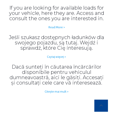
If you are looking for available loads for
your vehicle, here they are. Access and
consult the ones you are interested in.
Read More >
Jeśli szukasz dostępnych ładunków dla
swojego pojazdu, są tutaj. Wejdź i
sprawdź, które Cię interesują.
Czytaj więcej >
Dacă sunteți în căutarea încărcărilor
disponibile pentru vehiculul
dumneavoastră, aici le găsiți. Accesați
și consultați cele care vă interesează.
Citește mai mult >