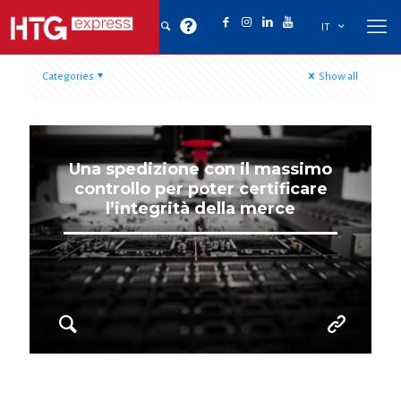
IT
Categories
Show all
Una spedizione con il massimo
controllo per poter certificare
l’integrità della merce